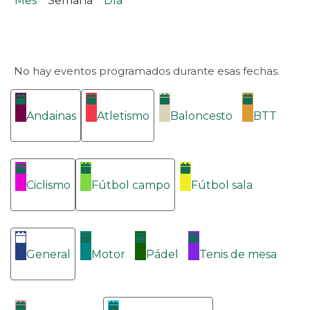
Mes
Semana
Día
No hay eventos programados durante esas fechas.
Categorías
Andainas
Atletismo
Baloncesto
BTT
Ciclismo
Fútbol campo
Fútbol sala
General
Motor
Pádel
Tenis de mesa