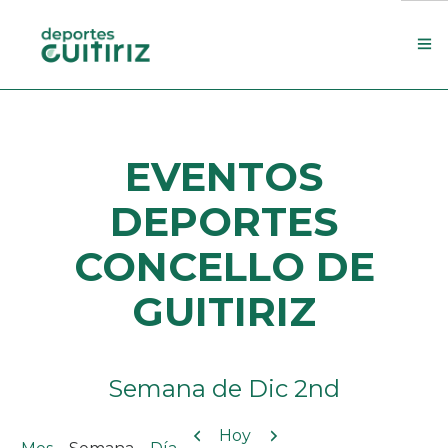
Escola de deportes
EVENTOS
Actualidade
Contacto
DEPORTES
Concello
CONCELLO DE
Search Site
GUITIRIZ
Semana de Dic 2nd
Anterior
Siguiente
Hoy