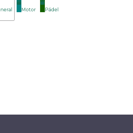
neral
Motor
Pádel