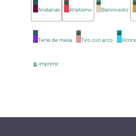
Categorías
Andainas
Atletismo
Baloncesto
Tenis de mesa
Tiro con arco
Ximna
Vistas
Imprimir