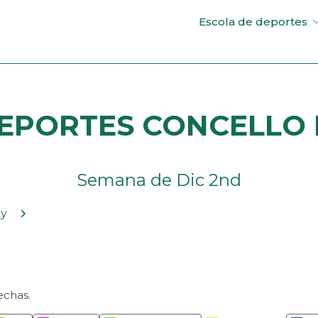
Escola de deportes
EPORTES CONCELLO D
Semana de Dic 2nd
rior
Siguiente
y
echas.