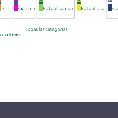
BTT
Ciclismo
Fútbol campo
Fútbol sala
Ge
Todas las categorías
sia rítmica