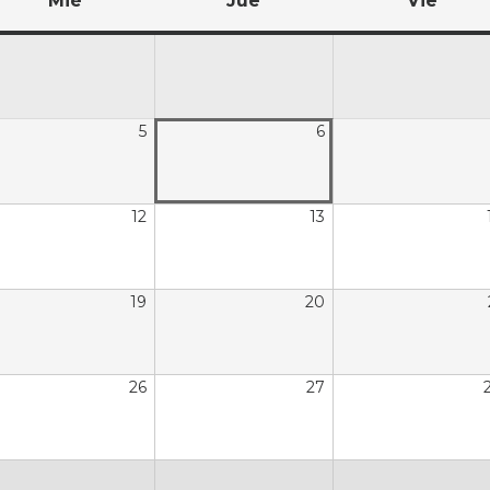
Mié
Jue
Vie
5
6
12
13
19
20
26
27