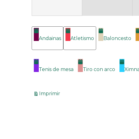
Categorías
Andainas
Atletismo
Baloncesto
Tenis de mesa
Tiro con arco
Ximna
Vistas
Imprimir