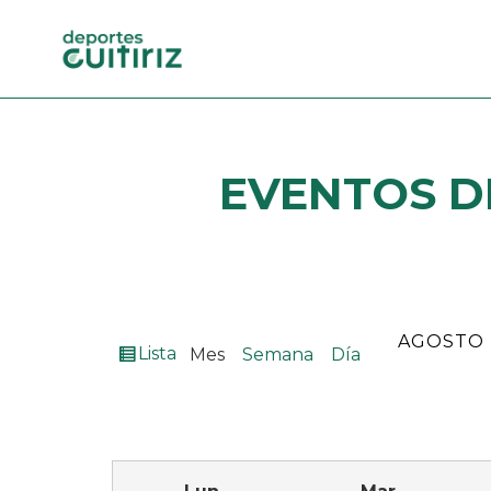
EVENTOS
D
MES
AÑO
Ver
Lista
Mes
Semana
Día
como