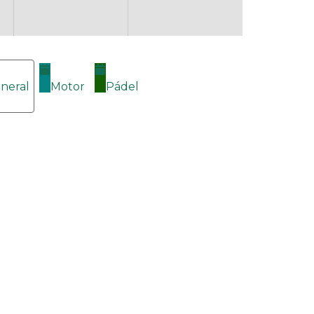
neral
Motor
Pádel