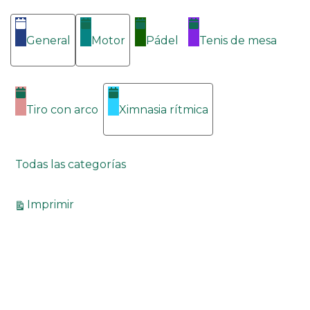
General
Motor
Pádel
Tenis de mesa
Tiro con arco
Ximnasia rítmica
Todas las categorías
Vistas
Imprimir