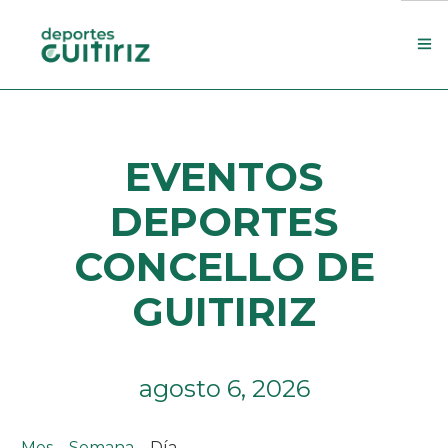
Escola de deportes
EVENTOS
Actualidade
Contacto
DEPORTES
Concello
CONCELLO DE
Search Site
GUITIRIZ
agosto 6, 2026
Mes
Semana
Día