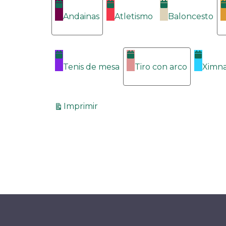
Categorías
Andainas
Atletismo
Baloncesto
Tenis de mesa
Tiro con arco
Ximna
Vistas
Imprimir