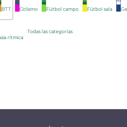
BTT
Ciclismo
Fútbol campo
Fútbol sala
Ge
Todas las categorías
sia rítmica