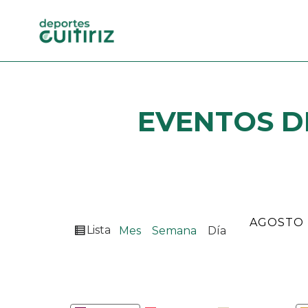
EVENTOS
D
MES
DÍA
AÑO
Ver
Lista
Mes
Semana
Día
como