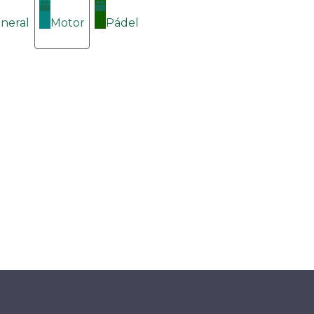
neral
Motor
Pádel