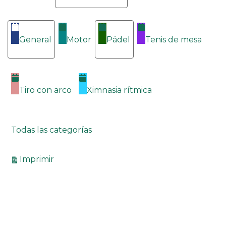
General
Motor
Pádel
Tenis de mesa
Tiro con arco
Ximnasia rítmica
Todas las categorías
Vistas
Imprimir