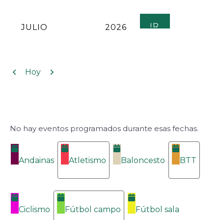
MES
AÑO
Anterior
Siguiente
Hoy
No hay eventos programados durante esas fechas.
Categorías
Andainas
Atletismo
Baloncesto
BTT
Ciclismo
Fútbol campo
Fútbol sala