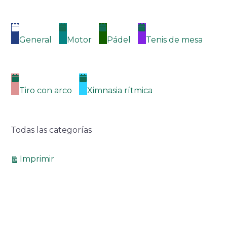
General
Motor
Pádel
Tenis de mesa
Tiro con arco
Ximnasia rítmica
Todas las categorías
Vistas
Imprimir