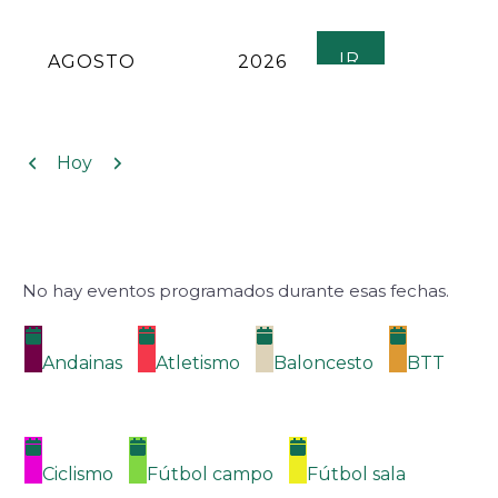
MES
AÑO
Anterior
Siguiente
Hoy
No hay eventos programados durante esas fechas.
Categorías
Andainas
Atletismo
Baloncesto
BTT
Ciclismo
Fútbol campo
Fútbol sala