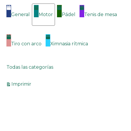
General
Motor
Pádel
Tenis de mesa
Tiro con arco
Ximnasia rítmica
Todas las categorías
Vistas
Imprimir