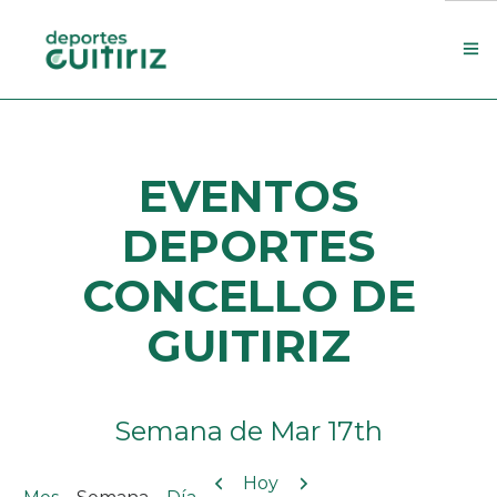
Escola de deportes
EVENTOS
Actualidade
Contacto
DEPORTES
Concello
CONCELLO DE
Search Site
GUITIRIZ
Semana de Mar 17th
Anterior
Siguiente
Hoy