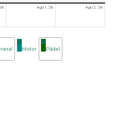
'26
Ago 1, '26
Ago 2, '26
neral
Motor
Pádel