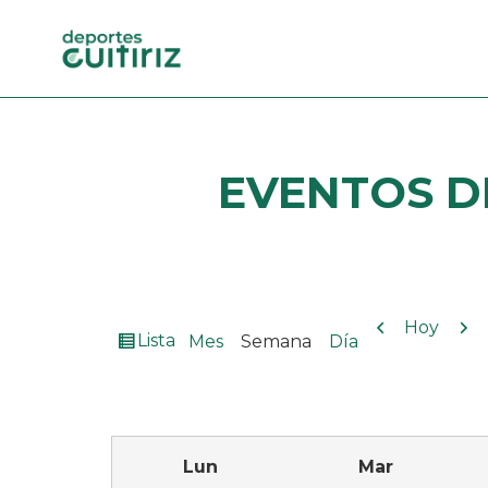
EVENTOS
D
Anterior
Sig
Hoy
Ver
Lista
Mes
Semana
Día
como
Lun
Mar