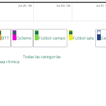
Jul 29, '26
Jul 30, '26
Jul 31, 
BTT
Ciclismo
Fútbol campo
Fútbol sala
Ge
Todas las categorías
sia rítmica