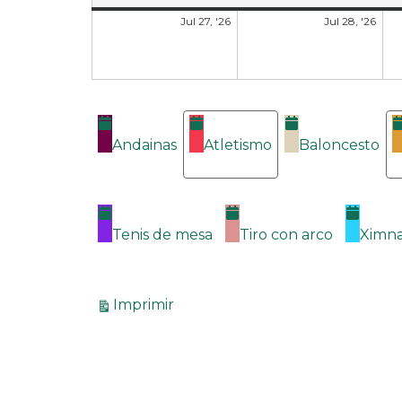
Jul 27, '26
Jul 28, '26
Categorías
Andainas
Atletismo
Baloncesto
Tenis de mesa
Tiro con arco
Ximna
Vistas
Imprimir