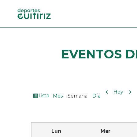
EVENTOS
D
Anterior
Sig
Hoy
Ver
Lista
Mes
Semana
Día
como
Lun
Mar