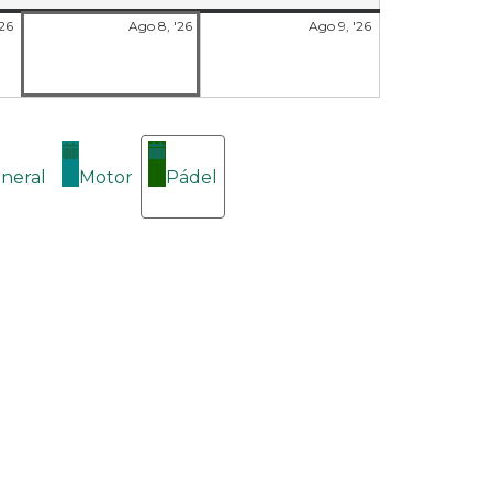
'26
Ago 8, '26
Ago 9, '26
neral
Motor
Pádel