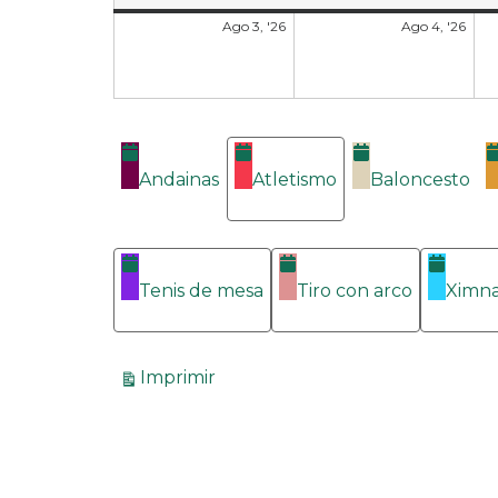
Ago 3, '26
Ago 4, '26
Categorías
Andainas
Atletismo
Baloncesto
Tenis de mesa
Tiro con arco
Ximna
Vistas
Imprimir