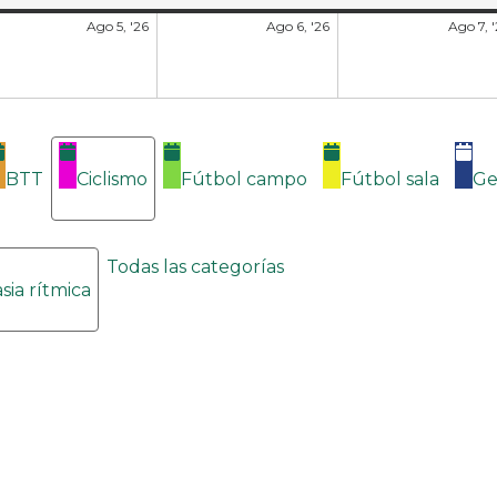
Ago 5, '26
Ago 6, '26
Ago 7, 
BTT
Ciclismo
Fútbol campo
Fútbol sala
Ge
Todas las categorías
sia rítmica