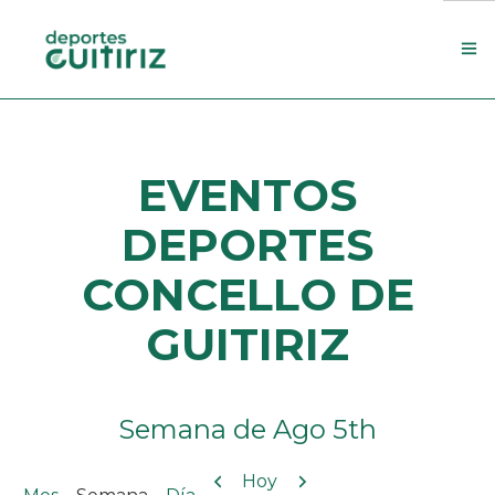
Escola de deportes
EVENTOS
Actualidade
Contacto
DEPORTES
Concello
CONCELLO DE
Search Site
GUITIRIZ
Semana de Ago 5th
Anterior
Siguiente
Hoy