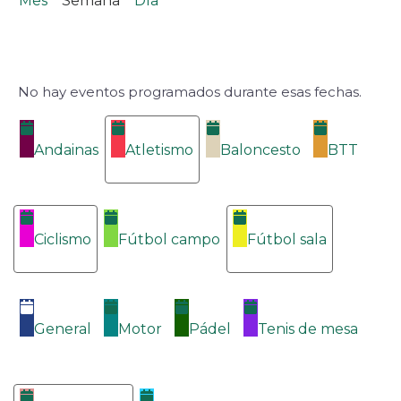
Mes
Semana
Día
No hay eventos programados durante esas fechas.
Categorías
Andainas
Atletismo
Baloncesto
BTT
Ciclismo
Fútbol campo
Fútbol sala
General
Motor
Pádel
Tenis de mesa