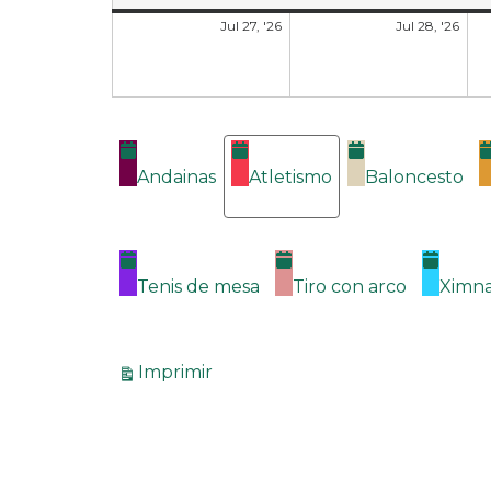
Jul 27, '26
Jul 28, '26
Categorías
Andainas
Atletismo
Baloncesto
Tenis de mesa
Tiro con arco
Ximna
Vistas
Imprimir