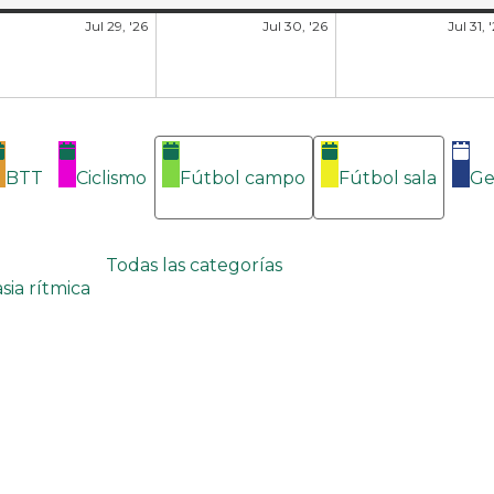
Jul 29, '26
Jul 30, '26
Jul 31, 
BTT
Ciclismo
Fútbol campo
Fútbol sala
Ge
Todas las categorías
sia rítmica