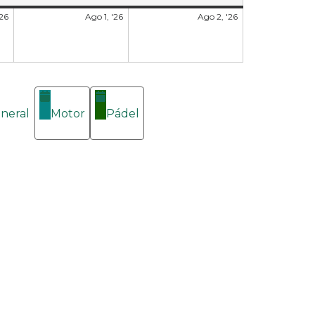
'26
Ago 1, '26
Ago 2, '26
neral
Motor
Pádel