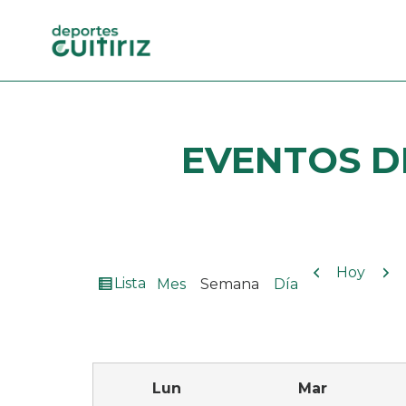
EVENTOS
D
Anterior
Sig
Hoy
Ver
Lista
Mes
Semana
Día
como
Lun
Mar