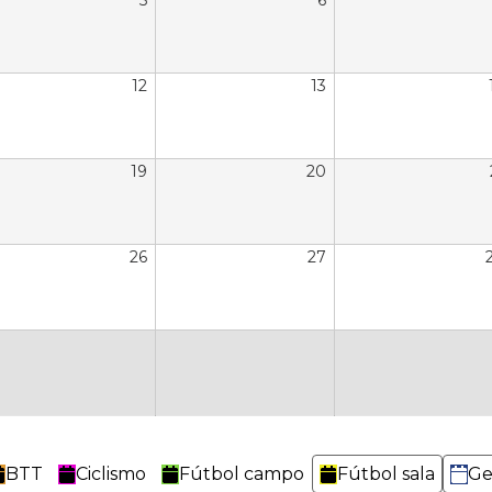
5
6
12
13
19
20
26
27
BTT
Ciclismo
Fútbol campo
Fútbol sala
Ge