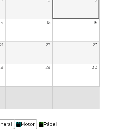
7
8
9
14
15
16
21
22
23
28
29
30
neral
Motor
Pádel