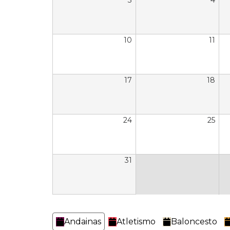
3
4
10
11
17
18
24
25
31
Categorías
Andainas
Atletismo
Baloncesto