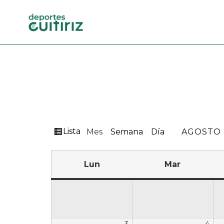
Ver
Lista
Mes
Semana
Día
MES
AÑO
como
Lun
Mar