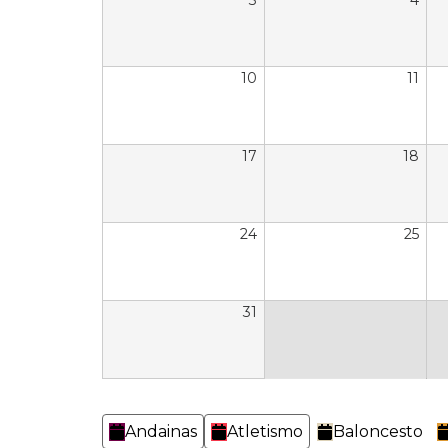
3
4
10
11
17
18
24
25
31
Categorías
Andainas
Atletismo
Baloncesto