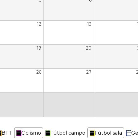
5
6
12
13
19
20
26
27
BTT
Ciclismo
Fútbol campo
Fútbol sala
Ge