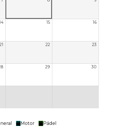
7
8
9
14
15
16
21
22
23
28
29
30
neral
Motor
Pádel