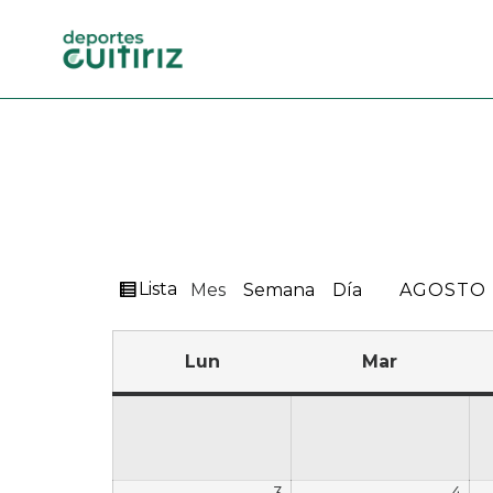
Ver
Lista
Mes
Semana
Día
MES
AÑO
como
Lun
Mar