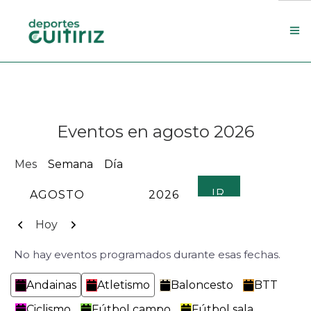
Escola de deportes
Actualidade
Eventos en agosto 2026
Contacto
Concello
Mes
Semana
Día
Search Site
MES
AÑO
Anterior
Siguiente
Hoy
No hay eventos programados durante esas fechas.
Categorías
Andainas
Atletismo
Baloncesto
BTT
Ciclismo
Fútbol campo
Fútbol sala