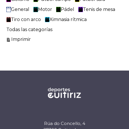
General
Motor
Pádel
Tenis de mesa
Tiro con arco
Ximnasia rítmica
Todas las categorías
Vistas
Imprimir
Rúa do Concello, 4