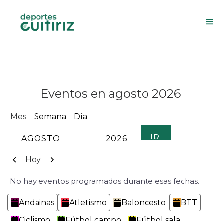
Escola de deportes
Actualidade
Eventos en agosto 2026
Contacto
Concello
Mes
Semana
Día
Search Site
MES
AÑO
Anterior
Siguiente
Hoy
No hay eventos programados durante esas fechas.
Categorías
Andainas
Atletismo
Baloncesto
BTT
Ciclismo
Fútbol campo
Fútbol sala