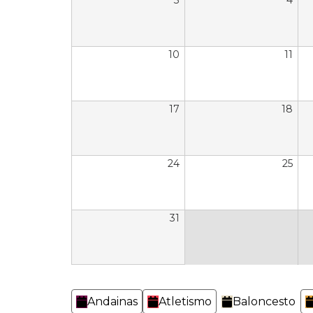
3
4
10
11
17
18
24
25
31
Categorías
Andainas
Atletismo
Baloncesto