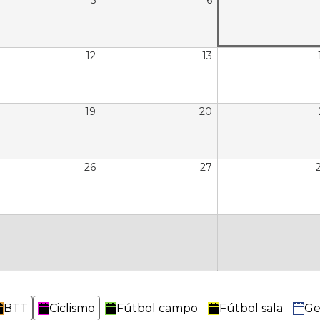
5
6
12
13
19
20
26
27
BTT
Ciclismo
Fútbol campo
Fútbol sala
Ge