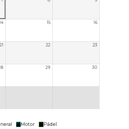
7
8
9
14
15
16
21
22
23
28
29
30
neral
Motor
Pádel