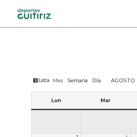
Ver
Lista
Mes
Semana
Día
MES
AÑO
como
Lun
Mar