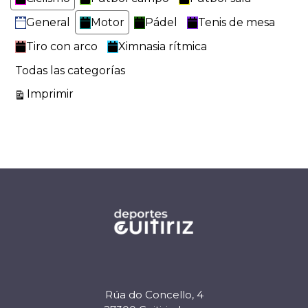
General
Motor
Pádel
Tenis de mesa
Tiro con arco
Ximnasia rítmica
Todas las categorías
Vistas
Imprimir
Rúa do Concello, 4