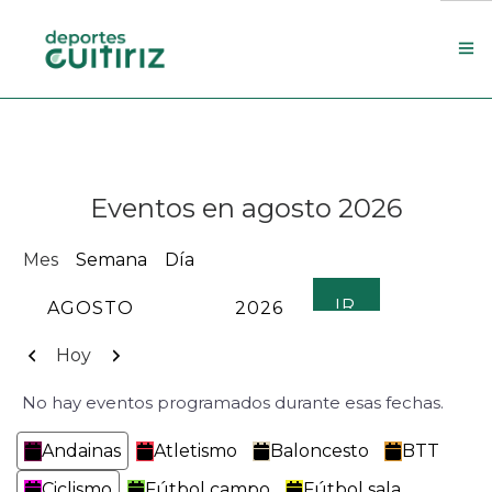
Escola de deportes
Actualidade
Eventos en agosto 2026
Contacto
Concello
Mes
Semana
Día
Search Site
MES
AÑO
Anterior
Siguiente
Hoy
No hay eventos programados durante esas fechas.
Categorías
Andainas
Atletismo
Baloncesto
BTT
Ciclismo
Fútbol campo
Fútbol sala