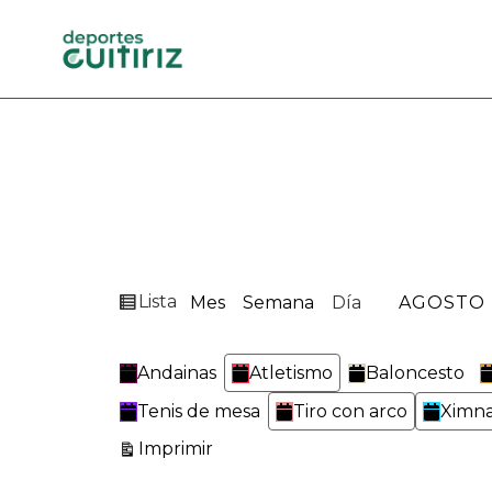
Ver
Lista
Mes
Semana
Día
MES
DÍA
AÑO
como
Categorías
Andainas
Atletismo
Baloncesto
Tenis de mesa
Tiro con arco
Ximna
Vistas
Imprimir