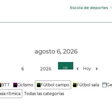
Escola de deportes
agosto 6, 2026
Anterior
Siguient
Hoy
BTT
Ciclismo
Fútbol campo
Fútbol sala
Ge
sia rítmica
Todas las categorías