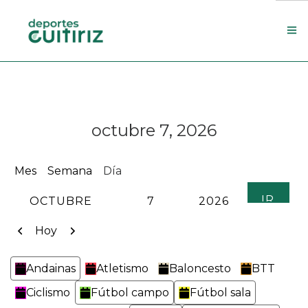
Escola de deportes
Actualidade
octubre 7, 2026
Contacto
Concello
Mes
Semana
Día
Search Site
MES
DÍA
AÑO
Anterior
Siguiente
Hoy
Categorías
Andainas
Atletismo
Baloncesto
BTT
Ciclismo
Fútbol campo
Fútbol sala