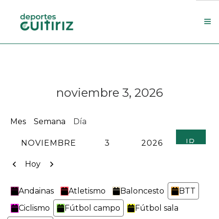
Escola de deportes
Actualidade
noviembre 3, 2026
Contacto
Concello
Mes
Semana
Día
Search Site
MES
DÍA
AÑO
Anterior
Siguiente
Hoy
Categorías
Andainas
Atletismo
Baloncesto
BTT
Ciclismo
Fútbol campo
Fútbol sala