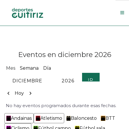
Escola de deportes
Actualidade
Eventos en diciembre 2026
Contacto
Concello
Mes
Semana
Día
Search Site
MES
AÑO
Anterior
Siguiente
Hoy
No hay eventos programados durante esas fechas.
Categorías
Andainas
Atletismo
Baloncesto
BTT
Ciclismo
Fútbol campo
Fútbol sala