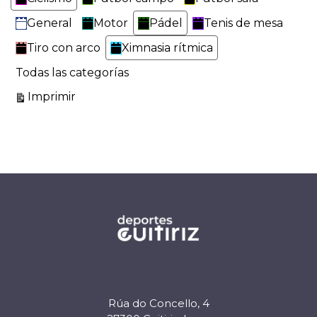
General
Motor
Pádel
Tenis de mesa
Tiro con arco
Ximnasia rítmica
Todas las categorías
Vistas
Imprimir
Rúa do Concello, 4