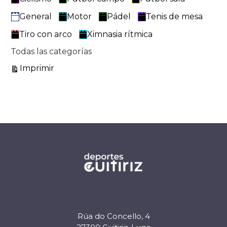
General
Motor
Pádel
Tenis de mesa
Tiro con arco
Ximnasia rítmica
Todas las categorías
Vistas
Imprimir
Rúa do Concello, 4