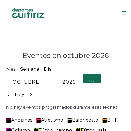
Escola de deportes
Actualidade
Eventos en octubre 2026
Contacto
Concello
Mes
Semana
Día
Search Site
MES
AÑO
Anterior
Siguiente
Hoy
No hay eventos programados durante esas fechas.
Categorías
Andainas
Atletismo
Baloncesto
BTT
Ciclismo
Fútbol campo
Fútbol sala