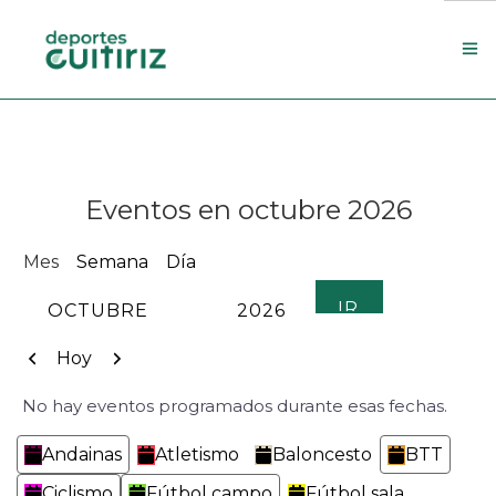
Escola de deportes
Actualidade
Eventos en octubre 2026
Contacto
Concello
Mes
Semana
Día
Search Site
MES
AÑO
Anterior
Siguiente
Hoy
No hay eventos programados durante esas fechas.
Categorías
Andainas
Atletismo
Baloncesto
BTT
Ciclismo
Fútbol campo
Fútbol sala