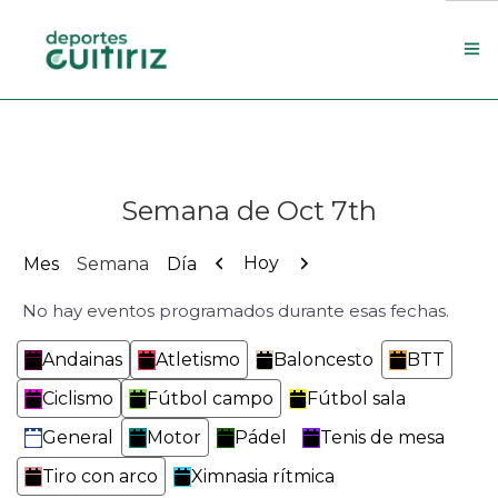
Escola de deportes
Actualidade
Semana de Oct 7th
Contacto
Concello
Anterior
Siguiente
Hoy
Mes
Semana
Día
No hay eventos programados durante esas fechas.
Search Site
Categorías
Andainas
Atletismo
Baloncesto
BTT
Ciclismo
Fútbol campo
Fútbol sala
General
Motor
Pádel
Tenis de mesa
Tiro con arco
Ximnasia rítmica