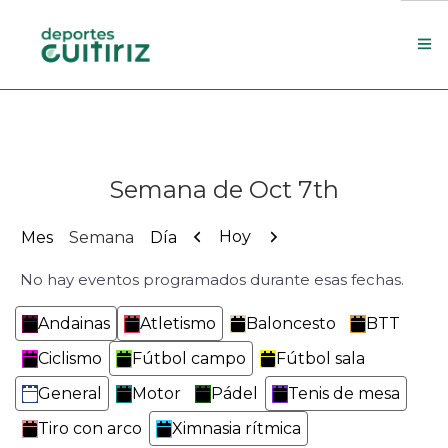
Escola de deportes
Actualidade
Semana de Oct 7th
Contacto
Concello
Anterior
Siguiente
Hoy
Mes
Semana
Día
No hay eventos programados durante esas fechas.
Search Site
Categorías
Andainas
Atletismo
Baloncesto
BTT
Ciclismo
Fútbol campo
Fútbol sala
General
Motor
Pádel
Tenis de mesa
Tiro con arco
Ximnasia rítmica