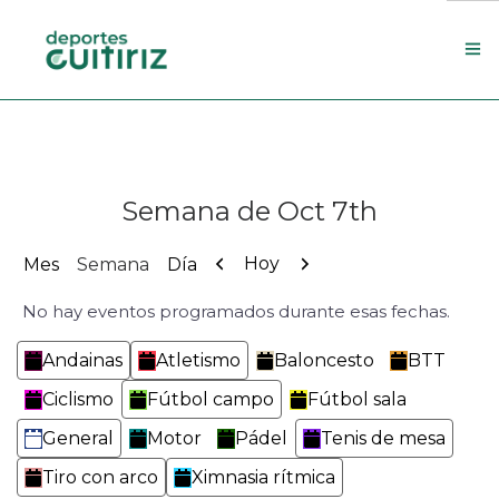
Escola de deportes
Actualidade
Semana de Oct 7th
Contacto
Concello
Anterior
Siguiente
Hoy
Mes
Semana
Día
No hay eventos programados durante esas fechas.
Search Site
Categorías
Andainas
Atletismo
Baloncesto
BTT
Ciclismo
Fútbol campo
Fútbol sala
General
Motor
Pádel
Tenis de mesa
Tiro con arco
Ximnasia rítmica