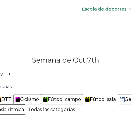
Escola de deportes
Semana de Oct 7th
rior
Siguiente
y
echas.
BTT
Ciclismo
Fútbol campo
Fútbol sala
Ge
sia rítmica
Todas las categorías