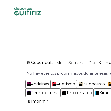
Ver
Ante
Cuadrícula
Ho
Mes
Semana
Día
como
No hay eventos programados durante esas f
Categorías
Andainas
Atletismo
Baloncesto
Tenis de mesa
Tiro con arco
Ximna
Vistas
Imprimir