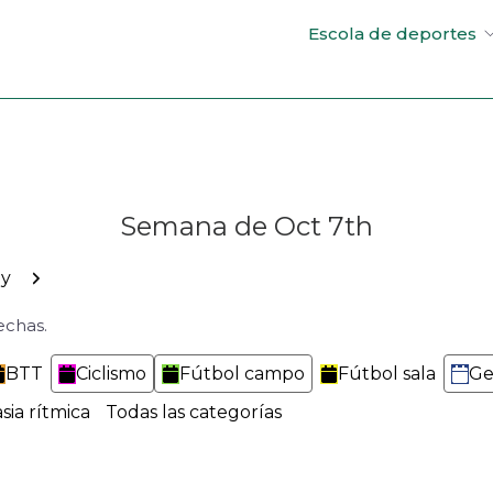
Escola de deportes
Semana de Oct 7th
rior
Siguiente
y
echas.
BTT
Ciclismo
Fútbol campo
Fútbol sala
Ge
sia rítmica
Todas las categorías