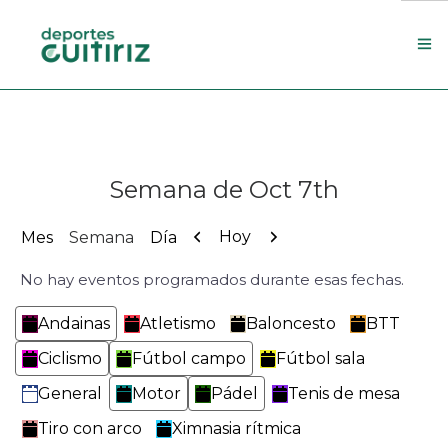
Escola de deportes
Actualidade
Semana de Oct 7th
Contacto
Concello
Anterior
Siguiente
Hoy
Mes
Semana
Día
No hay eventos programados durante esas fechas.
Search Site
Categorías
Andainas
Atletismo
Baloncesto
BTT
Ciclismo
Fútbol campo
Fútbol sala
General
Motor
Pádel
Tenis de mesa
Tiro con arco
Ximnasia rítmica