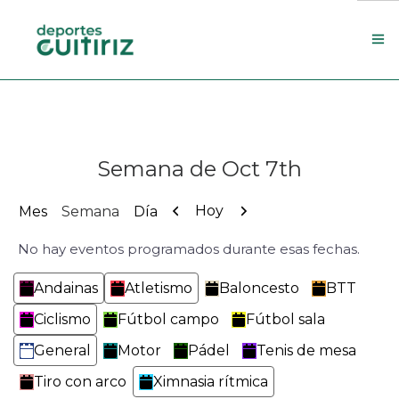
Escola de deportes
Actualidade
Semana de Oct 7th
Contacto
Concello
Anterior
Siguiente
Hoy
Mes
Semana
Día
No hay eventos programados durante esas fechas.
Search Site
Categorías
Andainas
Atletismo
Baloncesto
BTT
Ciclismo
Fútbol campo
Fútbol sala
General
Motor
Pádel
Tenis de mesa
Tiro con arco
Ximnasia rítmica