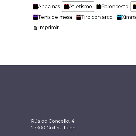
Categorías
Andainas
Atletismo
Baloncesto
Tenis de mesa
Tiro con arco
Ximna
Vistas
Imprimir
Rúa do Concello, 4
27300 Guitiriz, Lugo