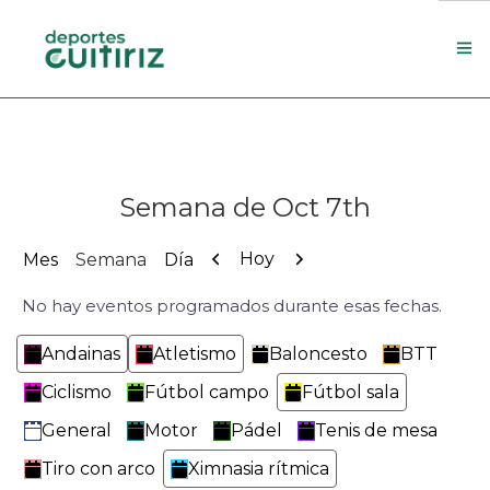
Escola de deportes
Actualidade
Semana de Oct 7th
Contacto
Concello
Anterior
Siguiente
Hoy
Mes
Semana
Día
No hay eventos programados durante esas fechas.
Search Site
Categorías
Andainas
Atletismo
Baloncesto
BTT
Ciclismo
Fútbol campo
Fútbol sala
General
Motor
Pádel
Tenis de mesa
Tiro con arco
Ximnasia rítmica