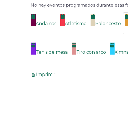
No hay eventos programados durante esas f
Categorías
Andainas
Atletismo
Baloncesto
Tenis de mesa
Tiro con arco
Ximna
Vistas
Imprimir