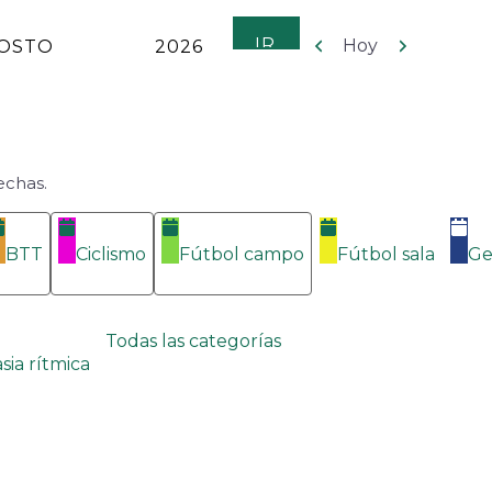
Anterior
Siguiente
Hoy
echas.
BTT
Ciclismo
Fútbol campo
Fútbol sala
Ge
Todas las categorías
sia rítmica