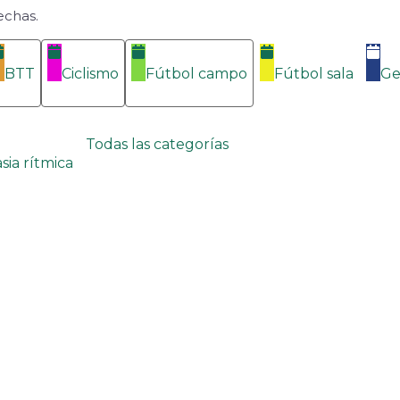
echas.
BTT
Ciclismo
Fútbol campo
Fútbol sala
Ge
Todas las categorías
sia rítmica