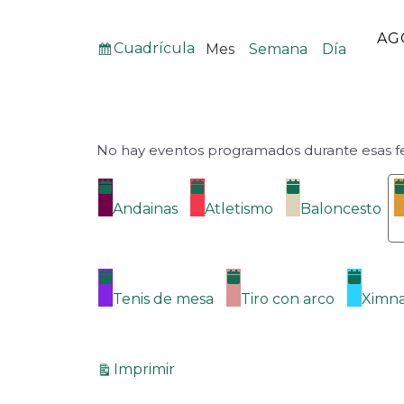
MES
AÑO
Ver
Cuadrícula
Mes
Semana
Día
como
No hay eventos programados durante esas f
Categorías
Andainas
Atletismo
Baloncesto
Tenis de mesa
Tiro con arco
Ximna
Vistas
Imprimir