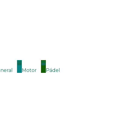
neral
Motor
Pádel