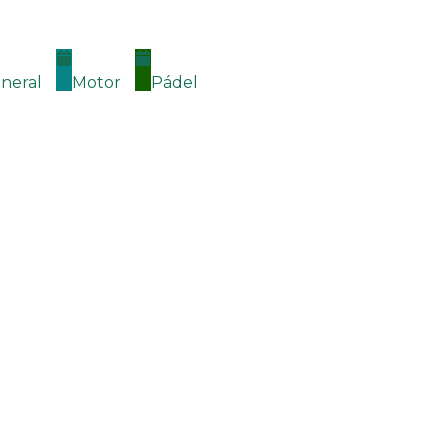
neral
Motor
Pádel