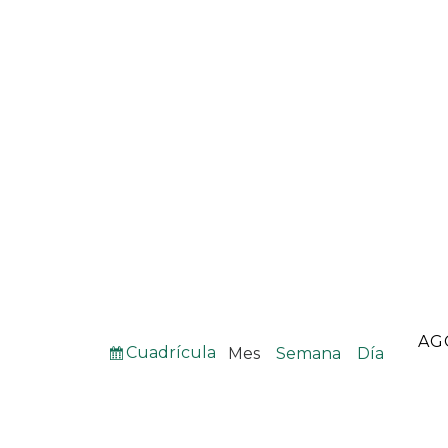
MES
AÑO
Ver
Cuadrícula
Mes
Semana
Día
como