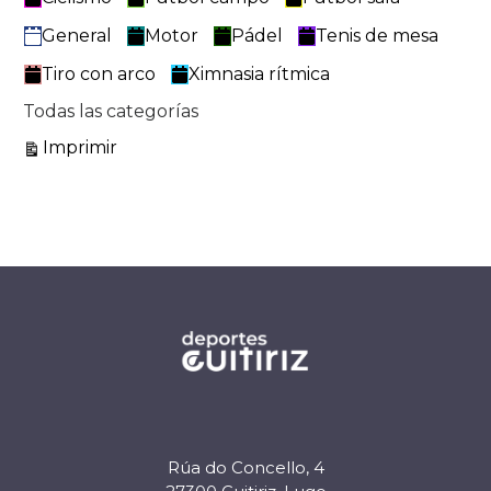
General
Motor
Pádel
Tenis de mesa
Tiro con arco
Ximnasia rítmica
Todas las categorías
Vistas
Imprimir
Rúa do Concello, 4