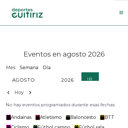
Escola de deportes
Actualidade
Eventos en agosto 2026
Contacto
Concello
Mes
Semana
Día
Search Site
MES
AÑO
Anterior
Siguiente
Hoy
No hay eventos programados durante esas fechas.
Categorías
Andainas
Atletismo
Baloncesto
BTT
Ciclismo
Fútbol campo
Fútbol sala