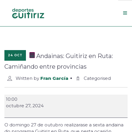
Escola de deportes
Actualidade
Andainas: Guitiriz en Ruta:
24 OCT
Contacto
Camiñando entre provincias
Concello
Written by
Fran García
Categorised
Search Site
10:00
octubre 27, 2024
O domingo 27 de outubro realizarase a sexta andaina
do programa Guitiriz en Ruta, que nesta ocasión