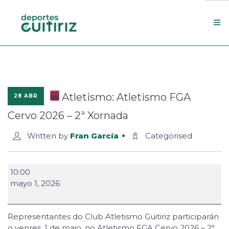
Escola de deportes
Actualidade
Atletismo: Atletismo FGA
28 ABR
Contacto
Cervo 2026 – 2ª Xornada
Concello
Written by
Fran García
Categorised
Search Site
10:00
mayo 1, 2026
Representantes do Club Atletismo Guitiriz participarán
o venres, 1 de maio, no Atletismo FGA Cervo 2026 – 2ª