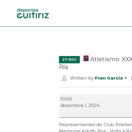
Atletismo: XXX
27 NOV
Ría
Written by
Fran García
10:00
diciembre 1, 2024
Representantes do Club Atletism
Memorial Adolfo Ros - Volta á Ría