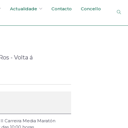
Actualidade
Contacto
Concello
os - Volta á
II Carreira Media Maratón
 das 10:00 horas.