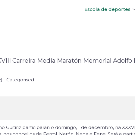
Escola de deportes
VIII Carreira Media Maratón Memorial Adolfo R
Categorised
o Guitiriz participarán o domingo, 1 de decembro, na XXXVI
, nos concellos de Ferrol, Narón, Neda e Fene. Será a partir