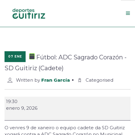
Escola de deportes
Actualidade
Fútbol: ADC Sagrado Corazón -
07 ENE
Contacto
SD Guitiriz (Cadete)
Concello
Written by
Fran García
Categorised
Search Site
19:30
enero 9, 2026
O venres 9 de xaneiro o equipo cadete da SD Guitiriz
xogará contra a ADC Sagrado Corazón no Municipal