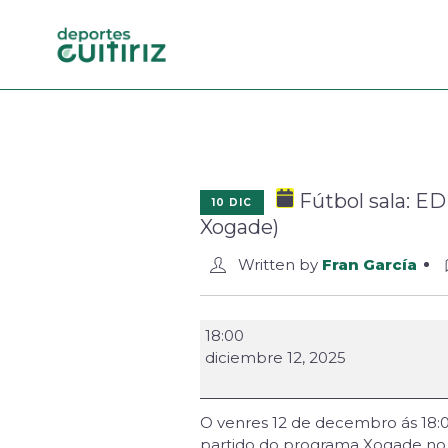
Fútbol sala: ED
10 DIC
Xogade)
Written by
Fran García
18:00
diciembre 12, 2025
O venres 12 de decembro ás 18:0
partido do programa Xogade no 