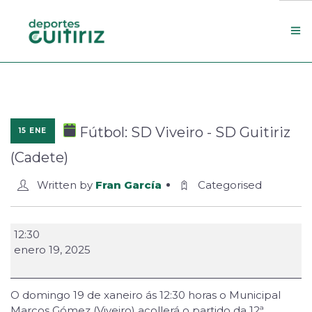
Escola de deportes
Actualidade
Fútbol: SD Viveiro - SD Guitiriz
15 ENE
Contacto
(Cadete)
Concello
Written by
Fran García
Categorised
Search Site
12:30
enero 19, 2025
O domingo 19 de xaneiro ás 12:30 horas o Municipal
Marcos Gómez (Viveiro) acollerá o partido da 12ª