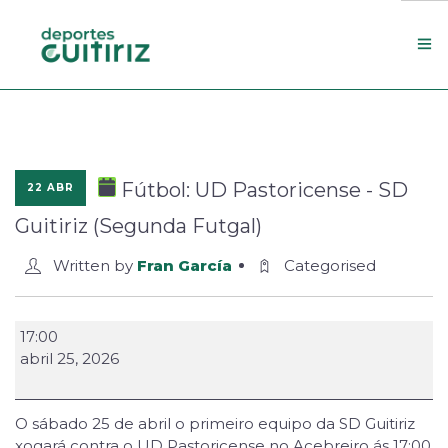
Escola de deportes
Actualidade
Fútbol: UD Pastoricense - SD
22 ABR
Contacto
Guitiriz (Segunda Futgal)
Concello
Written by
Fran García
Categorised
Search Site
17:00
abril 25, 2026
O sábado 25 de abril o primeiro equipo da SD Guitiriz
xogará contra o UD Pastoricense no Acebreiro ás 17:00