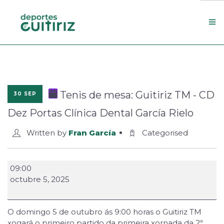
Escola de deportes
Actualidade
Tenis de mesa: Guitiriz TM - CD
30 SEP
Contacto
Dez Portas Clínica Dental García Rielo
Concello
Written by
Fran García
Categorised
Search Site
09:00
octubre 5, 2025
O domingo 5 de outubro ás 9:00 horas o Guitiriz TM
xogará o primeiro partido da primeira xornada da 2ª