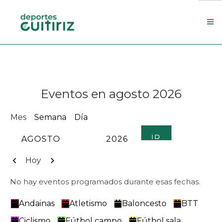
Escola de deportes
Actualidade
Eventos en agosto 2026
Contacto
Concello
Mes
Semana
Día
Search Site
MES
AÑO
Anterior
Siguiente
Hoy
No hay eventos programados durante esas fechas.
Categorías
Andainas
Atletismo
Baloncesto
BTT
Ciclismo
Fútbol campo
Fútbol sala