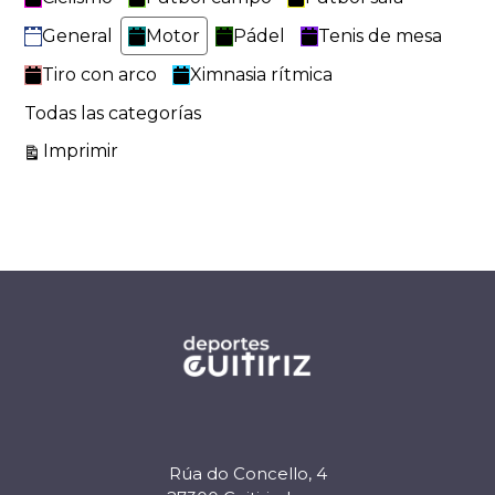
General
Motor
Pádel
Tenis de mesa
Tiro con arco
Ximnasia rítmica
Todas las categorías
Vistas
Imprimir
Rúa do Concello, 4