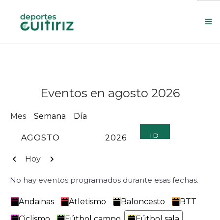
Escola de deportes
Actualidade
Eventos en agosto 2026
Contacto
Concello
Mes
Semana
Día
Search Site
MES
AÑO
Anterior
Siguiente
Hoy
No hay eventos programados durante esas fechas.
Categorías
Andainas
Atletismo
Baloncesto
BTT
Ciclismo
Fútbol campo
Fútbol sala