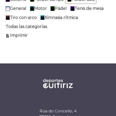
General
Motor
Pádel
Tenis de mesa
Tiro con arco
Ximnasia rítmica
Todas las categorías
Vistas
Imprimir
Rúa do Concello, 4