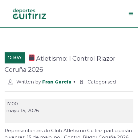
Escola de deportes
Actualidade
Atletismo: I Control Riazor
12 MAY
Contacto
Coruña 2026
Concello
Written by
Fran García
Categorised
Search Site
17:00
mayo 15, 2026
Representantes do Club Atletismo Guitiriz participarán
o venres, 15 de maio, no I Control Riazor Coruña 2026.