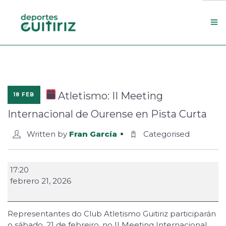
Escola de deportes
Actualidade
Atletismo: II Meeting
18 FEB
Contacto
Internacional de Ourense en Pista Curta
Concello
Written by
Fran García
Categorised
Search Site
17:20
febrero 21, 2026
Representantes do Club Atletismo Guitiriz participarán
o sábado, 21 de febreiro, no II Meeting Internacional