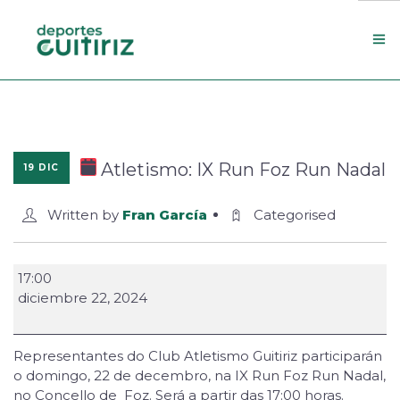
Escola de deportes
Actualidade
Atletismo: IX Run Foz Run Nadal
19 DIC
Contacto
Concello
Written by
Fran García
Categorised
Search Site
17:00
diciembre 22, 2024
Representantes do Club Atletismo Guitiriz participarán
o domingo, 22 de decembro, na IX Run Foz Run Nadal,
no Concello de Foz. Será a partir das 17:00 horas.