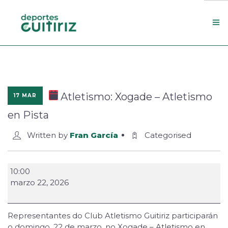
Escola de deportes
Actualidade
Atletismo: Xogade – Atletismo
17 MAR
Contacto
en Pista
Concello
Written by
Fran García
Categorised
Search Site
10:00
marzo 22, 2026
Representantes do Club Atletismo Guitiriz participarán
o domingo, 22 de marzo, no Xogade – Atletismo en