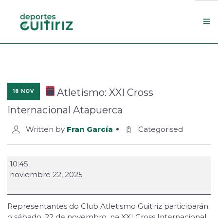
Escola de deportes
Actualidade
Atletismo: XXI Cross
18 NOV
Contacto
Internacional Atapuerca
Concello
Written by
Fran García
Categorised
Search Site
10:45
noviembre 22, 2025
Representantes do Club Atletismo Guitiriz participarán
o sábado, 22 de novembro, na XXI Cross Internacional